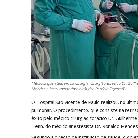
Médicos que atuaram na cirurgia: cirurgião torácico Dr. Guilh
Mendes e instrumentadora cirúrgica Patrícia Engeroff
O Hospital São Vicente de Paulo realizou, no último
pulmonar. O procedimento, que consiste na retira
êxito pelo médico cirurgião torácico Dr. Guilherme 
Henn, do médico anestesista Dr. Ronaldo Mendes e
Segundo a direção da instituição de saúde, o obj