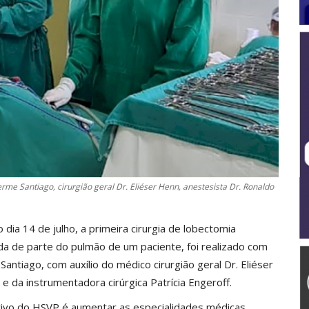
erme Santiago, cirurgião geral Dr. Eliéser Henn, anestesista Dr. Ronaldo
 dia 14 de julho, a primeira cirurgia de lobectomia
da de parte do pulmão de um paciente, foi realizado com
Santiago, com auxílio do médico cirurgião geral Dr. Eliéser
 da instrumentadora cirúrgica Patrícia Engeroff.
etivo do HSVP é aumentar as especialidades médicas,