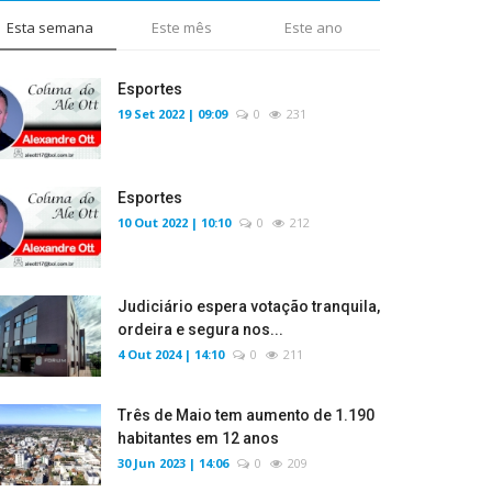
Esta semana
Este mês
Este ano
Esportes
19 Set 2022 | 09:09
0
231
Esportes
10 Out 2022 | 10:10
0
212
Judiciário espera votação tranquila,
ordeira e segura nos...
4 Out 2024 | 14:10
0
211
Três de Maio tem aumento de 1.190
habitantes em 12 anos
30 Jun 2023 | 14:06
0
209