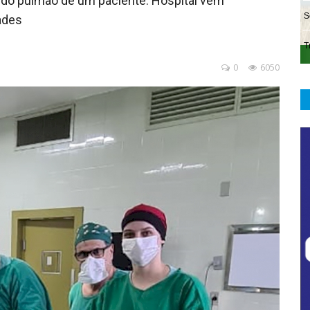
e do pulmão de um paciente. Hospital vem
ades
0
6050