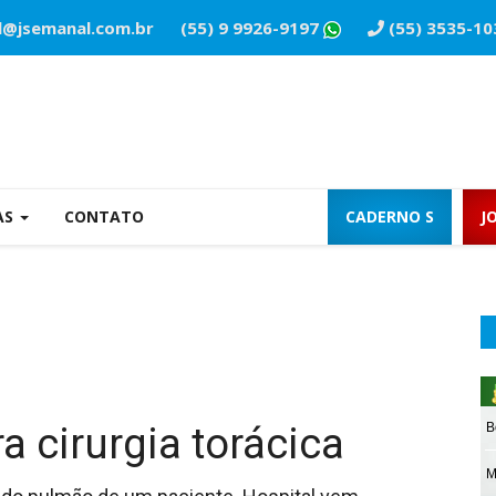
l@jsemanal.com.br
(55) 9 9926-9197
(55) 3535-10
AS
CONTATO
CADERNO S
J
a cirurgia torácica