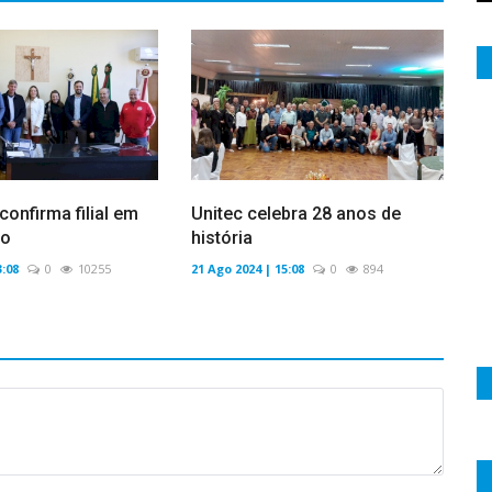
confirma filial em
Unitec celebra 28 anos de
io
história
3:08
0
10255
21 Ago 2024 | 15:08
0
894