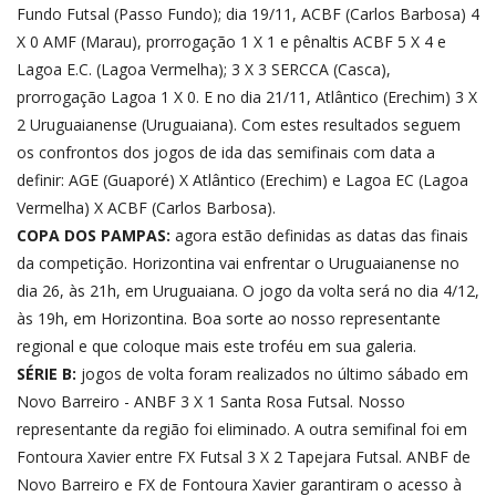
Fundo Futsal (Passo Fundo); dia 19/11, ACBF (Carlos Barbosa) 4
X 0 AMF (Marau), prorrogação 1 X 1 e pênaltis ACBF 5 X 4 e
Lagoa E.C. (Lagoa Vermelha); 3 X 3 SERCCA (Casca),
prorrogação Lagoa 1 X 0. E no dia 21/11, Atlântico (Erechim) 3 X
2 Uruguaianense (Uruguaiana). Com estes resultados seguem
os confrontos dos jogos de ida das semifinais com data a
definir: AGE (Guaporé) X Atlântico (Erechim) e Lagoa EC (Lagoa
Vermelha) X ACBF (Carlos Barbosa).
COPA DOS PAMPAS:
agora estão definidas as datas das finais
da competição. Horizontina vai enfrentar o Uruguaianense no
dia 26, às 21h, em Uruguaiana. O jogo da volta será no dia 4/12,
às 19h, em Horizontina. Boa sorte ao nosso representante
regional e que coloque mais este troféu em sua galeria.
SÉRIE B:
jogos de volta foram realizados no último sábado em
Novo Barreiro - ANBF 3 X 1 Santa Rosa Futsal. Nosso
representante da região foi eliminado. A outra semifinal foi em
Fontoura Xavier entre FX Futsal 3 X 2 Tapejara Futsal. ANBF de
Novo Barreiro e FX de Fontoura Xavier garantiram o acesso à