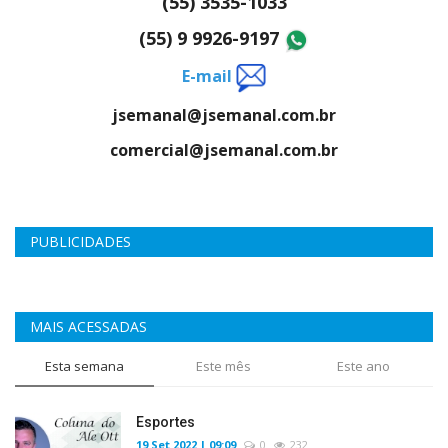
(55) 3535-1033
(55) 9 9926-9197
E-mail
jsemanal@jsemanal.com.br
comercial@jsemanal.com.br
PUBLICIDADES
MAIS ACESSADAS
Esta semana
Este mês
Este ano
Esportes
19 Set 2022 | 09:09
0
232