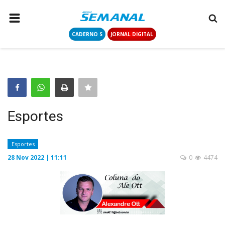
CADERNO S
JORNAL DIGITAL
PÁGINA INICIAL
NOTÍCIAS
COLUNISTAS
CONTATO
Esportes
LOGIN
CADASTRAR
Esportes
28 Nov 2022 | 11:11
0
4474
CADERNO S
JORNAL DIGITAL