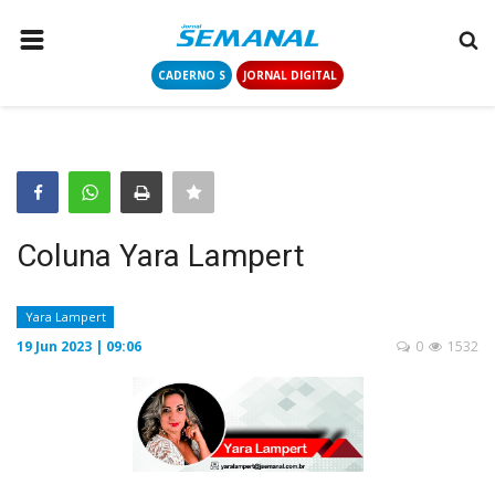
CADERNO S
JORNAL DIGITAL
PÁGINA INICIAL
NOTÍCIAS
COLUNISTAS
CONTATO
Coluna Yara Lampert
LOGIN
CADASTRAR
Yara Lampert
19 Jun 2023 | 09:06
0
1532
CADERNO S
JORNAL DIGITAL