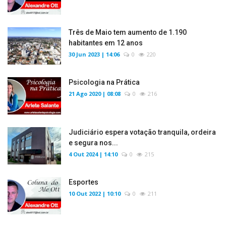
Três de Maio tem aumento de 1.190
habitantes em 12 anos
30 Jun 2023 | 14:06
0
220
Psicologia na Prática
21 Ago 2020 | 08:08
0
216
Judiciário espera votação tranquila, ordeira
e segura nos...
4 Out 2024 | 14:10
0
215
Esportes
10 Out 2022 | 10:10
0
211