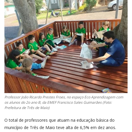
Professor João Ricardo Prestes Froes, no espaço Eco Aprendizagem com
os alunos do 2o ano B, da EMEF Francisco Sales Guimarães (Foto:
Prefeitura de Três de Maio)
O total de professores que atuam na educação básica do
município de Três de Maio teve alta de 6,5% em dez anos.