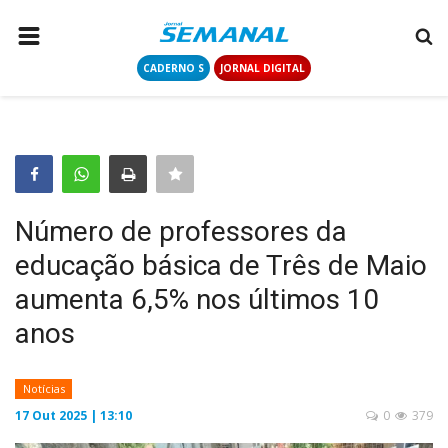
CADERNO S
JORNAL DIGITAL
PÁGINA INICIAL
NOTÍCIAS
COLUNISTAS
CONTATO
Número de professores da
LOGIN
educação básica de Três de Maio
CADASTRAR
aumenta 6,5% nos últimos 10
anos
CADERNO S
Notícias
JORNAL DIGITAL
17 Out 2025 | 13:10
0
379