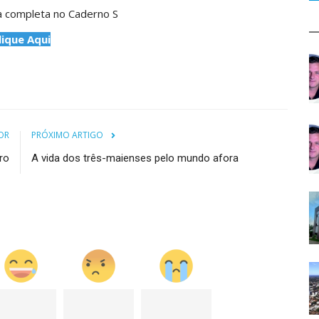
na completa no Caderno S
lique Aqui
OR
PRÓXIMO ARTIGO
ro
A vida dos três-maienses pelo mundo afora