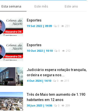
Esta semana
Este mês
Este ano
Esportes
19 Set 2022 | 09:09
0
231
Esportes
10 Out 2022 | 10:10
0
212
Judiciário espera votação tranquila,
ordeira e segura nos...
4 Out 2024 | 14:10
0
211
Três de Maio tem aumento de 1.190
habitantes em 12 anos
30 Jun 2023 | 14:06
0
209