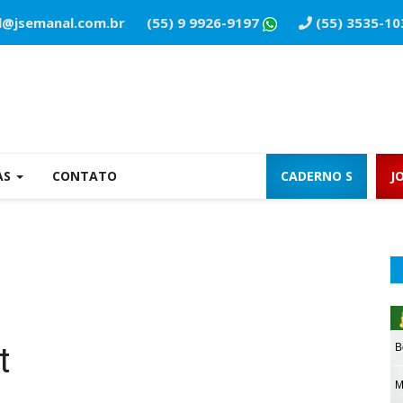
l@jsemanal.com.br
(55) 9 9926-9197
(55) 3535-10
AS
CONTATO
CADERNO S
J
t