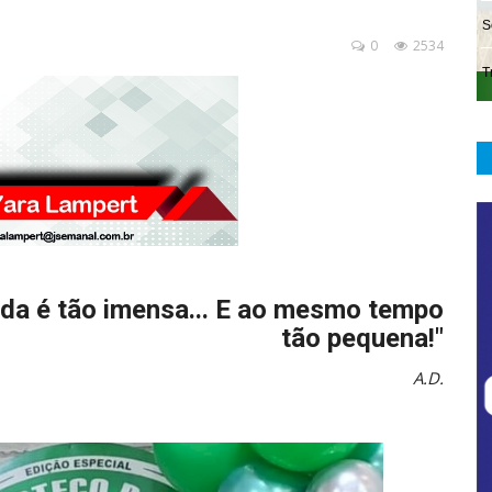
0
2534
 vida é tão imensa... E ao mesmo tempo
tão pequena!"
A.D.