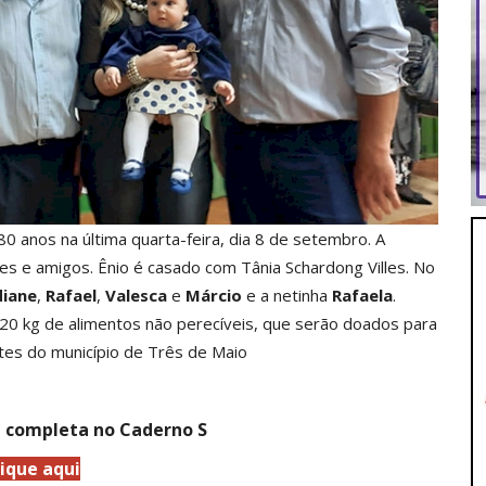
80 anos na última quarta-feira, dia 8 de setembro. A
es e amigos. Ênio é casado com Tânia Schardong Villes. No
diane
,
Rafael
,
Valesca
e
Márcio
e a netinha
Rafaela
.
0 kg de alimentos não perecíveis, que serão doados para
ntes do município de Três de Maio
a completa no Caderno S
lique aqui