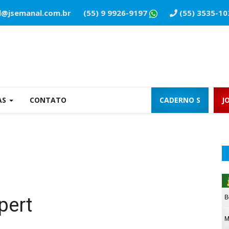
l@jsemanal.com.br
(55) 9 9926-9197
(55) 3535-10
AS
CONTATO
CADERNO S
J
pert