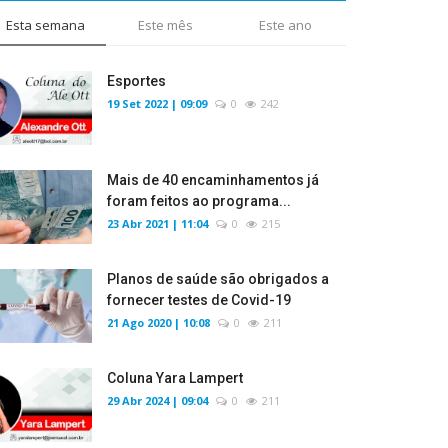
Esta semana
Este mês
Este ano
Esportes
19 Set 2022 | 09:09
0
242
Mais de 40 encaminhamentos já
foram feitos ao programa...
23 Abr 2021 | 11:04
0
215
Planos de saúde são obrigados a
fornecer testes de Covid-19
21 Ago 2020 | 10:08
0
211
Coluna Yara Lampert
29 Abr 2024 | 09:04
0
211