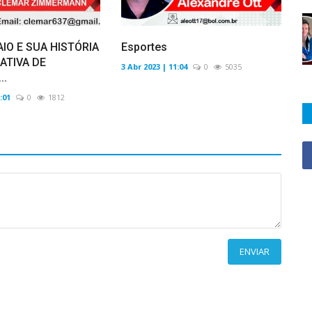
IO E SUA HISTÓRIA
Esportes
ATIVA DE
3 Abr 2023 | 11:04
0
5035
..
:01
0
1812
ENVIAR