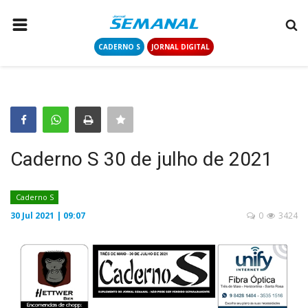
CADERNO S
JORNAL DIGITAL
PÁGINA INICIAL
NOTÍCIAS
COLUNISTAS
CONTATO
Caderno S 30 de julho de 2021
LOGIN
CADASTRAR
Caderno S
30 Jul 2021 | 09:07
0
3424
CADERNO S
JORNAL DIGITAL