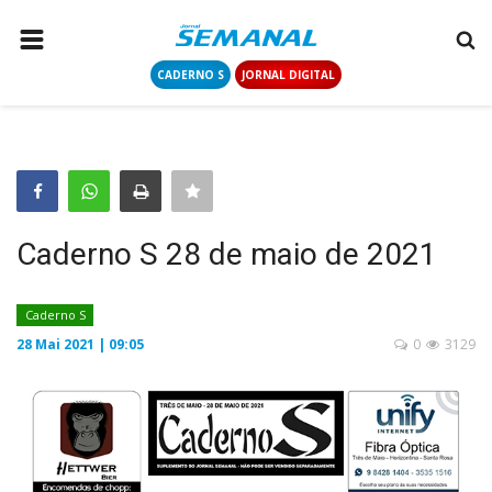
CADERNO S
JORNAL DIGITAL
PÁGINA INICIAL
NOTÍCIAS
COLUNISTAS
CONTATO
Caderno S 28 de maio de 2021
LOGIN
CADASTRAR
Caderno S
28 Mai 2021 | 09:05
0
3129
CADERNO S
JORNAL DIGITAL