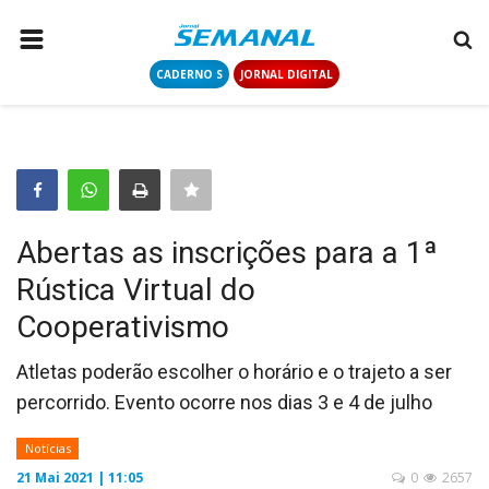
CADERNO S
JORNAL DIGITAL
PÁGINA INICIAL
NOTÍCIAS
COLUNISTAS
CONTATO
Abertas as inscrições para a 1ª
LOGIN
Rústica Virtual do
CADASTRAR
Cooperativismo
CADERNO S
Atletas poderão escolher o horário e o trajeto a ser
percorrido. Evento ocorre nos dias 3 e 4 de julho
JORNAL DIGITAL
Notícias
21 Mai 2021 | 11:05
0
2657