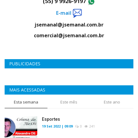
(55) 9 9926-9197
E-mail
jsemanal@jsemanal.com.br
comercial@jsemanal.com.br
PUBLICIDADES
MAIS ACESSADAS
Esta semana
Este mês
Este ano
Esportes
19 Set 2022 | 09:09
0
241