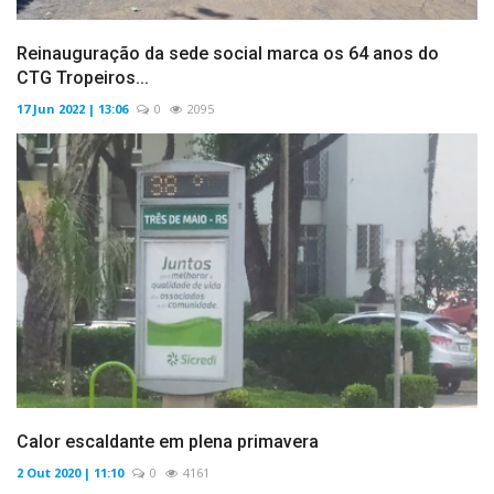
Reinauguração da sede social marca os 64 anos do
CTG Tropeiros...
17 Jun 2022 | 13:06
0
2095
Calor escaldante em plena primavera
2 Out 2020 | 11:10
0
4161