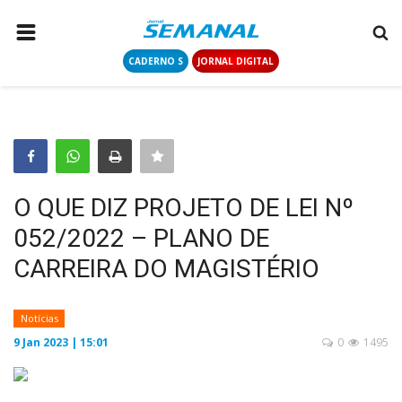
CADERNO S
JORNAL DIGITAL
PÁGINA INICIAL
NOTÍCIAS
COLUNISTAS
CONTATO
O QUE DIZ PROJETO DE LEI Nº
LOGIN
052/2022 – PLANO DE
CADASTRAR
CARREIRA DO MAGISTÉRIO
CADERNO S
Notícias
9 Jan 2023 | 15:01
0
1495
JORNAL DIGITAL