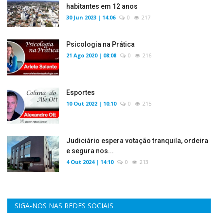
habitantes em 12 anos
30 Jun 2023 | 14:06
0
217
Psicologia na Prática
21 Ago 2020 | 08:08
0
216
Esportes
10 Out 2022 | 10:10
0
215
Judiciário espera votação tranquila, ordeira
e segura nos...
4 Out 2024 | 14:10
0
213
SIGA-NOS NAS REDES SOCIAIS