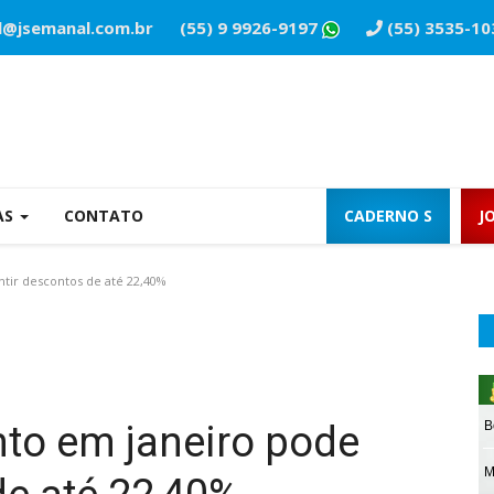
l@jsemanal.com.br
(55) 9 9926-9197
(55) 3535-10
AS
CONTATO
CADERNO S
J
tir descontos de até 22,40%
to em janeiro pode