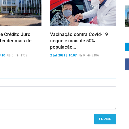
e Crédito Juro
Vacinação contra Covid-19
tender mais de
segue e mais de 50%
população...
3:10
0
1708
2 Jul 2021 | 10:07
0
2186
ENVIAR