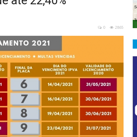
de até 22,40%
0
2865