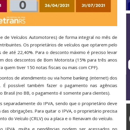
e de Veículos Automotores) de forma integral no mês de
ntribuintes. Os proprietários de veículos que optarem pelo
 de até 22,40%. Para o desconto máximo é preciso levar
lém dos descontos de Bom Motorista (15% para três anos
a quem tiver 150 notas fiscais ou mais com CPF).
 pontos de atendimento ou via home banking (internet) dos
er. É possível também fazer o pagamento nas agências
o Brasil (no BB, o pagamento é somente para clientes).
as separadamente do IPVA, sendo que o proprietário deve
das obrigações. Para quitar o IPVA, o proprietário precisa
nto do Veículo (CRLV) ou a placa e o Renavam do veículo.
 do IPVA, multa e pendências podem ser acessados no