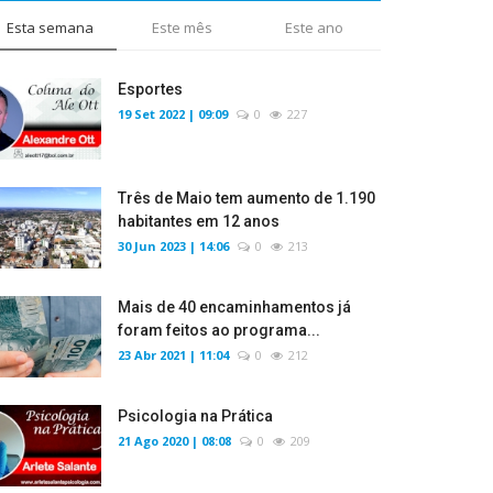
Esta semana
Este mês
Este ano
Esportes
19 Set 2022 | 09:09
0
227
Três de Maio tem aumento de 1.190
habitantes em 12 anos
30 Jun 2023 | 14:06
0
213
Mais de 40 encaminhamentos já
foram feitos ao programa...
23 Abr 2021 | 11:04
0
212
Psicologia na Prática
21 Ago 2020 | 08:08
0
209