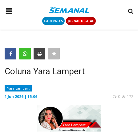
CADERNO S
JORNAL DIGITAL
PÁGINA INICIAL
NOTÍCIAS
COLUNISTAS
CONTATO
Coluna Yara Lampert
LOGIN
CADASTRAR
Yara Lampert
1 Jun 2026 | 15:06
0
172
CADERNO S
JORNAL DIGITAL