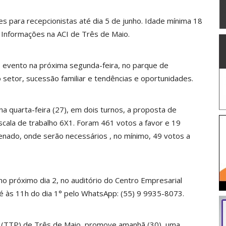
es para recepcionistas até dia 5 de junho. Idade mínima 18
. Informações na ACI de Três de Maio.
 evento na próxima segunda-feira, no parque de
o setor, sucessão familiar e tendências e oportunidades.
 quarta-feira (27), em dois turnos, a proposta de
cala de trabalho 6X1. Foram 461 votos a favor e 19
enado, onde serão necessários , no mínimo, 49 votos a
o próximo dia 2, no auditório do Centro Empresarial
té às 11h do dia 1° pelo WhatsApp: (55) 9 9935-8073.
a (TTP) de Três de Maio, promove amanhã (30), uma