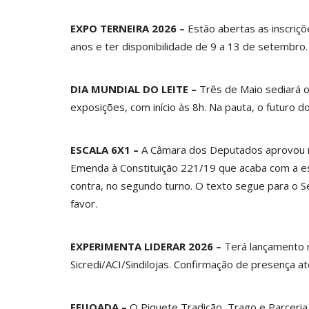
EXPO TERNEIRA 2026 –
Estão abertas as inscriçõ
anos e ter disponibilidade de 9 a 13 de setembro
DIA MUNDIAL DO LEITE –
Três de Maio sediará o
exposições, com início às 8h. Na pauta, o futuro d
ESCALA 6X1 –
A Câmara dos Deputados aprovou na
Emenda à Constituição 221/19 que acaba com a es
contra, no segundo turno. O texto segue para o S
favor.
EXPERIMENTA LIDERAR 2026 –
Terá lançamento n
Sicredi/ACI/Sindilojas. Confirmação de presença a
FEIJOADA –
O Piquete Tradição, Trago e Parceri