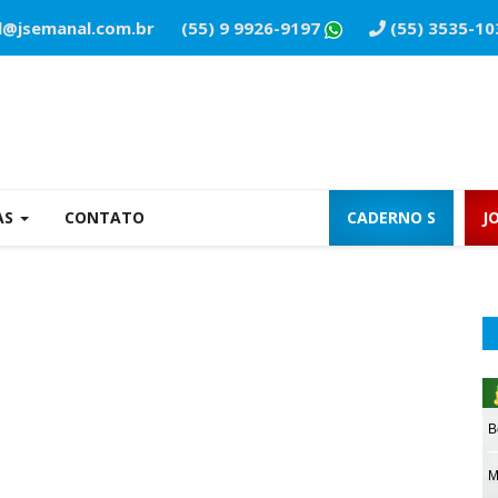
l@jsemanal.com.br
(55) 9 9926-9197
(55) 3535-10
AS
CONTATO
CADERNO S
J