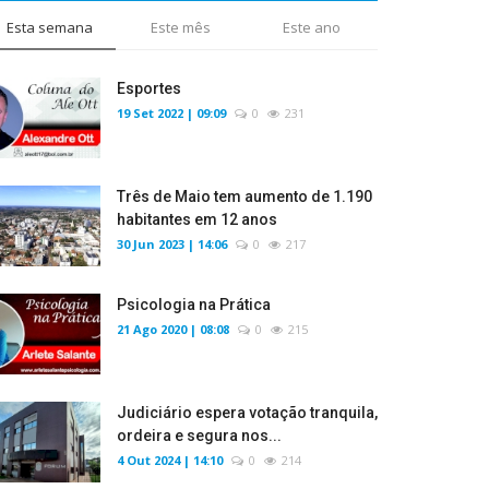
Esta semana
Este mês
Este ano
Esportes
19 Set 2022 | 09:09
0
231
Três de Maio tem aumento de 1.190
habitantes em 12 anos
30 Jun 2023 | 14:06
0
217
Psicologia na Prática
21 Ago 2020 | 08:08
0
215
Judiciário espera votação tranquila,
ordeira e segura nos...
4 Out 2024 | 14:10
0
214