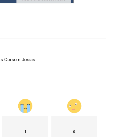
os Corso e Josias
1
0