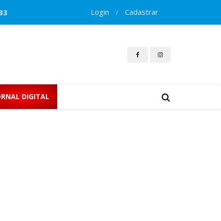
Login
Cadastrar
33
/
ORNAL DIGITAL