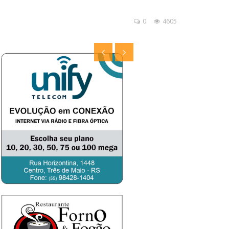
0
4605