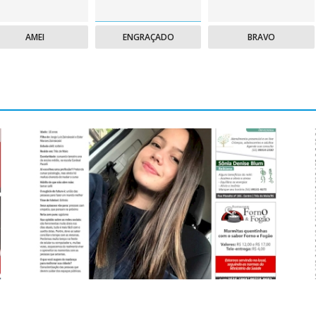
AMEI
ENGRAÇADO
BRAVO
Edição 31 de julho de 2020
E
31 Jul 2020 | 18:07
0
3959
11