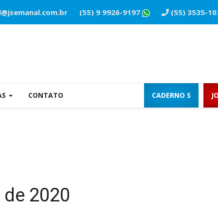
l@jsemanal.com.br
(55) 9 9926-9197
(55) 3535-10
AS
CONTATO
CADERNO S
J
 de 2020