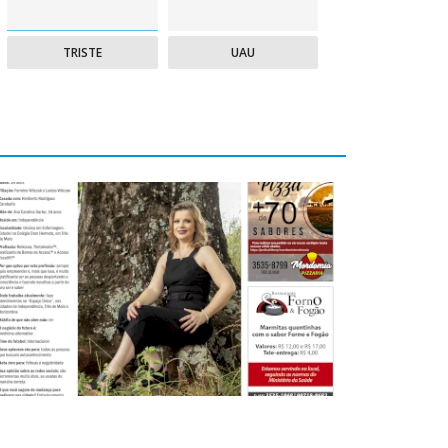
TRISTE
UAU
dição 11 de dezembro de 2020
 Dez 2020 | 08:12
0
4864