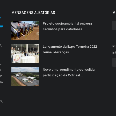
MENSAGENS ALEATÓRIAS
M
Projeto socioambiental entrega
carrinhos para catadores
s,
In
Lançamento da Expo Terneira 2022
e
in
reúne lideranças
e.
,
Novo empreendimento consolida
participação da Cotrisal...
is
da
s,