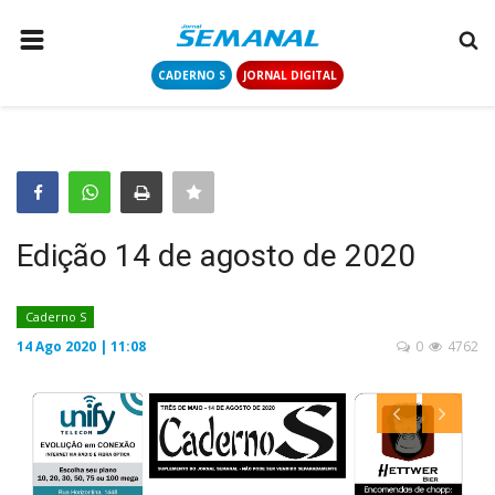
CADERNO S
JORNAL DIGITAL
PÁGINA INICIAL
NOTÍCIAS
COLUNISTAS
CONTATO
Edição 14 de agosto de 2020
LOGIN
CADASTRAR
Caderno S
14 Ago 2020 | 11:08
0
4762
CADERNO S
JORNAL DIGITAL