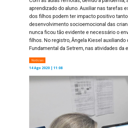
Com as aulas remotas, devido à pandemia,
aprendizado do aluno. Auxiliar nas tarefas 
dos filhos podem ter impacto positivo tan
desenvolvimento socioemocional das criança
nunca ficou tão evidente e necessário o en
filhos. No registro, Ângela Kiesel auxiliando
Fundamental da Setrem, nas atividades da 
Notícias
14 Ago 2020 | 11:08