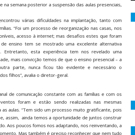
ue na semana posterior a suspensão das aulas presenciais,
ncontrou várias dificuldades na implantação, tanto com
lias. “Foi um processo de reorganização nas casas, nos
sponíveis, acesso à internet; mas desafios estes que foram
 de ensino tem se mostrado uma excelente alternativa
m. Entretanto, esta experiência tem nos revelado uma
ade, mais convicção temos de que o ensino presencial – a
 outra parte, nunca ficou tão evidente e necessário o
s filhos”, avalia o diretor-geral.
anal de comunicação constante com as famílias e com os
 eventos foram e estão sendo realizadas nas mesmas
as aulas. “Tem sido um processo muito gratificante, pois
 e, assim, ainda temos a oportunidade de juntos construir
rdo. Aos poucos fomos nos adaptando, nos reinventando, a
 momento. Mas também é preciso reconhecer que nem tudo