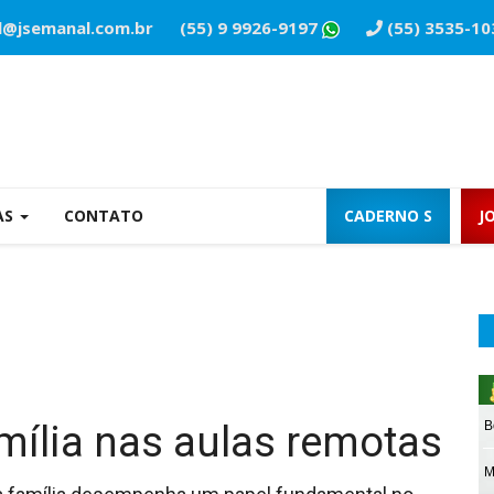
l@jsemanal.com.br
(55) 9 9926-9197
(55) 3535-10
AS
CONTATO
CADERNO S
J
mília nas aulas remotas