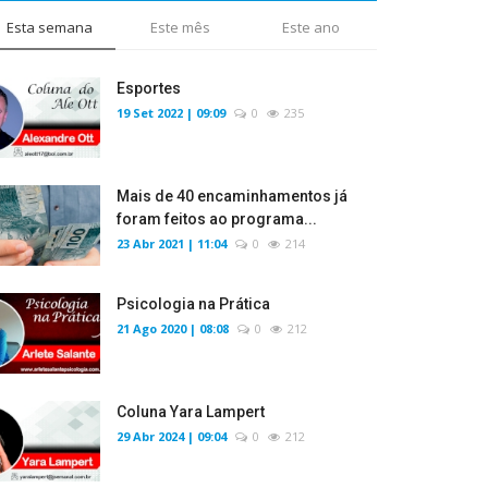
Esta semana
Este mês
Este ano
Esportes
19 Set 2022 | 09:09
0
235
Mais de 40 encaminhamentos já
foram feitos ao programa...
23 Abr 2021 | 11:04
0
214
Psicologia na Prática
21 Ago 2020 | 08:08
0
212
Coluna Yara Lampert
29 Abr 2024 | 09:04
0
212