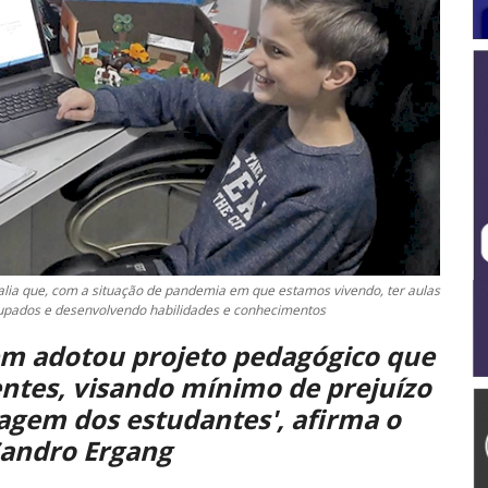
valia que, com a situação de pandemia em que estamos vivendo, ter aulas
ocupados e desenvolvendo habilidades e conhecimentos
em adotou projeto pedagógico que
entes, visando mínimo de prejuízo
agem dos estudantes', afirma o
 Sandro Ergang