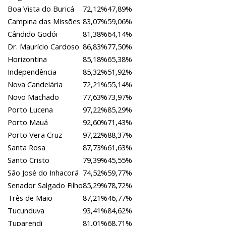
Boa Vista do Buricá
72,12%
47,89%
Campina das Missões
83,07%
59,06%
Cândido Godói
81,38%
64,14%
Dr. Maurício Cardoso
86,83%
77,50%
Horizontina
85,18%
65,38%
Independência
85,32%
51,92%
Nova Candelária
72,21%
55,14%
Novo Machado
77,63%
73,97%
Porto Lucena
97,22%
85,29%
Porto Mauá
92,60%
71,43%
Porto Vera Cruz
97,22%
88,37%
Santa Rosa
87,73%
61,63%
Santo Cristo
79,39%
45,55%
São José do Inhacorá
74,52%
59,77%
Senador Salgado Filho
85,29%
78,72%
Três de Maio
87,21%
46,77%
Tucunduva
93,41%
84,62%
Tuparendi
81,01%
68,71%