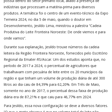
possui dentro do setor primário local, aliado a presença de
indústrias que processam a matéria-prima para diversos
produtos. A temática foi o centro de um evento-técnico da Expo
Terneira 2024, no dia 5 de maio, quando o doutor em
Desenvolvimento, Jesildo Lima, ministrou a palestra “Cadeia
Produtiva do Leite Fronteira Noroeste: De onde viemos e para
onde vamos”.
Durante sua explanação, Jesildo trouxe números da cadeia
leiteira da Região Fronteira Noroeste, fornecidos pelo Escritório
Regional da Emater-RS/Ascar. Um dos estudos aponta que, no
período de 2017 a 2024, o percentual de agricultores que
trabalhavam com pecuária de leite entre os 20 municípios da
região e que tinham um volume de produção diária de até 300
litros ao dia caiu de 84,39% para 62,20%. Em Três de Maio,
somente no ano de 2017, o percentual dessa faixa de produção
diária era de 87,21% e que caiu para 46,77% em 2024.
Para Jesildo, essa nova configuração se deve a diversos fatores.
“O que a gente observa é que no volume total de leite não