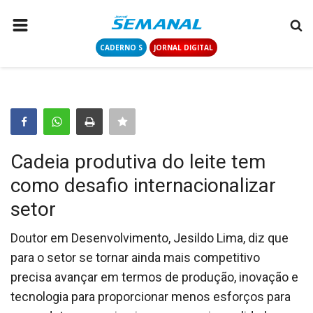
CADERNO S
JORNAL DIGITAL
PÁGINA INICIAL
NOTÍCIAS
COLUNISTAS
CONTATO
Cadeia produtiva do leite tem
LOGIN
como desafio internacionalizar
CADASTRAR
setor
CADERNO S
Doutor em Desenvolvimento, Jesildo Lima, diz que
para o setor se tornar ainda mais competitivo
precisa avançar em termos de produção, inovação e
JORNAL DIGITAL
tecnologia para proporcionar menos esforços para