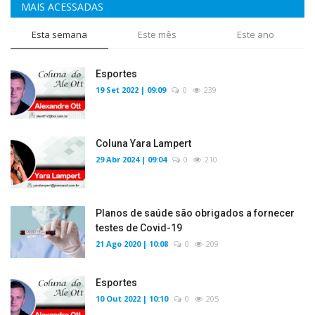
MAIS ACESSADAS
Esta semana
Este mês
Este ano
Esportes
19 Set 2022 | 09:09
0
239
Coluna Yara Lampert
29 Abr 2024 | 09:04
0
210
Planos de saúde são obrigados a fornecer
testes de Covid-19
21 Ago 2020 | 10:08
0
209
Esportes
10 Out 2022 | 10:10
0
205