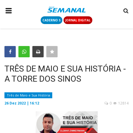
CADERNO S
JORNAL DIGITAL
PÁGINA INICIAL
NOTÍCIAS
COLUNISTAS
CONTATO
TRÊS DE MAIO E SUA HISTÓRIA -
LOGIN
A TORRE DOS SINOS
CADASTRAR
Três de Maio e Sua História
CADERNO S
26 Dez 2022 | 16:12
0
12814
JORNAL DIGITAL