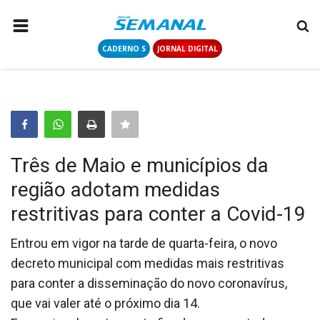
CADERNO S
JORNAL DIGITAL
PÁGINA INICIAL
NOTÍCIAS
COLUNISTAS
CONTATO
Três de Maio e municípios da
LOGIN
região adotam medidas
CADASTRAR
restritivas para conter a Covid-19
CADERNO S
Entrou em vigor na tarde de quarta-feira, o novo
decreto municipal com medidas mais restritivas
para conter a disseminação do novo coronavírus,
JORNAL DIGITAL
que vai valer até o próximo dia 14.