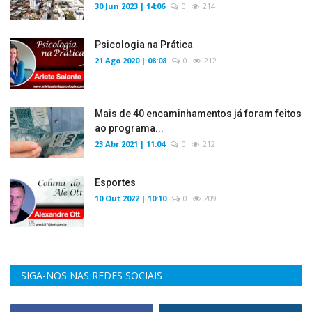
30 Jun 2023 | 14:06
0
214
Psicologia na Prática
21 Ago 2020 | 08:08
0
212
Mais de 40 encaminhamentos já foram feitos
ao programa...
23 Abr 2021 | 11:04
0
212
Esportes
10 Out 2022 | 10:10
0
209
SIGA-NOS NAS REDES SOCIAIS