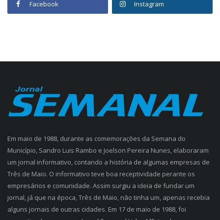
Facebook
Instagram
Em maio de 1988, durante as comemorações da Semana do
Município, Sandro Luis Rambo e Joelson Pereira Nunes, elaboraram
um jornal informativo, contando a história de algumas empresas de
Três de Maio. O informativo teve boa receptividade perante os
empresários e comunidade. Assim surgiu a ideia de fundar um
jornal, já que na época, Três de Maio, não tinha um, apenas recebia
alguns jornais de outras cidades. Em 17 de maio de 1988, foi