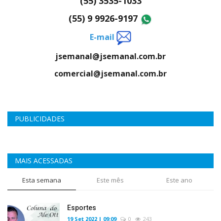
(55) 3535-1033
(55) 9 9926-9197
E-mail
jsemanal@jsemanal.com.br
comercial@jsemanal.com.br
PUBLICIDADES
MAIS ACESSADAS
Esta semana
Este mês
Este ano
Esportes
19 Set 2022 | 09:09
0
243