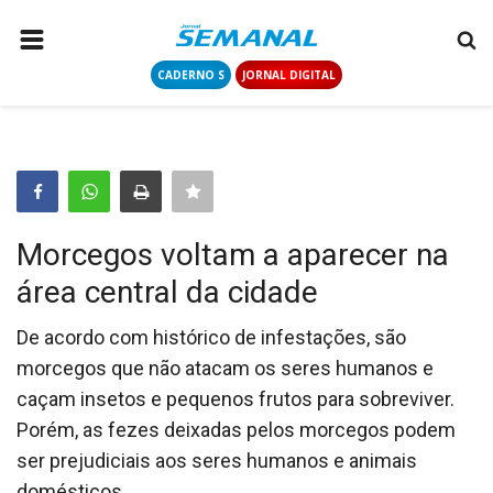
CADERNO S
JORNAL DIGITAL
PÁGINA INICIAL
NOTÍCIAS
COLUNISTAS
CONTATO
Morcegos voltam a aparecer na
LOGIN
área central da cidade
CADASTRAR
De acordo com histórico de infestações, são
morcegos que não atacam os seres humanos e
CADERNO S
caçam insetos e pequenos frutos para sobreviver.
Porém, as fezes deixadas pelos morcegos podem
JORNAL DIGITAL
ser prejudiciais aos seres humanos e animais
domésticos