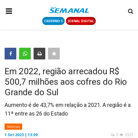
CADERNO S
JORNAL DIGITAL
PÁGINA INICIAL
NOTÍCIAS
COLUNISTAS
CONTATO
Em 2022, região arrecadou R$
LOGIN
500,7 milhões aos cofres do Rio
CADASTRAR
Grande do Sul
CADERNO S
Aumento é de 43,7% em relação a 2021. A região é a
11ª entre as 26 do Estado
JORNAL DIGITAL
Notícias
1 Set 2023 | 13:09
0
3327