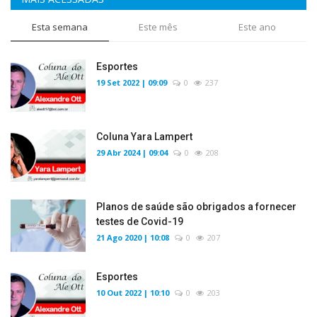
Esta semana
Este mês
Este ano
Esportes
19 Set 2022 | 09:09
0
237
Coluna Yara Lampert
29 Abr 2024 | 09:04
0
208
Planos de saúde são obrigados a fornecer
testes de Covid-19
21 Ago 2020 | 10:08
0
207
Esportes
10 Out 2022 | 10:10
0
203