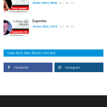
29 Abr 2024 | 09:04
0
210
Esportes
10 Out 2022 | 10:10
0
209
SIGA-NOS NAS REDES SOCIAIS
Facebook
Instagram