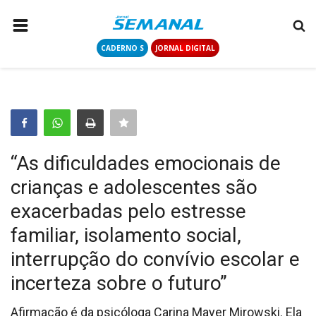
CADERNO S
JORNAL DIGITAL
PÁGINA INICIAL
NOTÍCIAS
COLUNISTAS
CONTATO
“As dificuldades emocionais de
LOGIN
crianças e adolescentes são
CADASTRAR
exacerbadas pelo estresse
familiar, isolamento social,
CADERNO S
interrupção do convívio escolar e
incerteza sobre o futuro”
JORNAL DIGITAL
Afirmação é da psicóloga Carina Mayer Mirowski. Ela