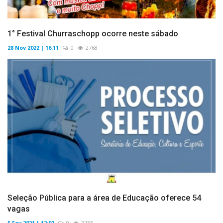
1° Festival Churraschopp ocorre neste sábado
28 Nov 2022 | 16:11
0
2768
Seleção Pública para a área de Educação oferece 54
vagas
5 Fev 2021 | 12:02
0
2733