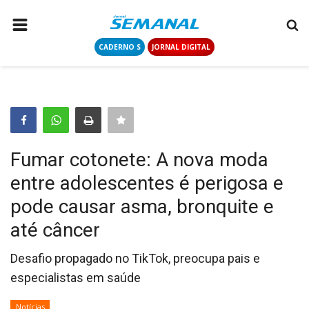
CADERNO S
JORNAL DIGITAL
PÁGINA INICIAL
NOTÍCIAS
COLUNISTAS
CONTATO
Fumar cotonete: A nova moda
LOGIN
entre adolescentes é perigosa e
CADASTRAR
pode causar asma, bronquite e
até câncer
CADERNO S
Desafio propagado no TikTok, preocupa pais e
especialistas em saúde
JORNAL DIGITAL
Notícias