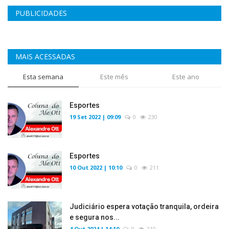
PUBLICIDADES
MAIS ACESSADAS
Esta semana
Este mês
Este ano
Esportes
19 Set 2022 | 09:09
0
230
Esportes
10 Out 2022 | 10:10
0
211
Judiciário espera votação tranquila, ordeira
e segura nos...
4 Out 2024 | 14:10
0
210