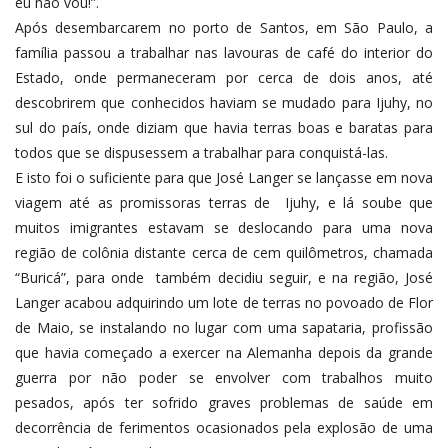
eu não vou!”.
Após desembarcarem no porto de Santos, em São Paulo, a
família passou a trabalhar nas lavouras de café do interior do
Estado, onde permaneceram por cerca de dois anos, até
descobrirem que conhecidos haviam se mudado para Ijuhy, no
sul do país, onde diziam que havia terras boas e baratas para
todos que se dispusessem a trabalhar para conquistá-las.
E isto foi o suficiente para que José Langer se lançasse em nova
viagem até as promissoras terras de Ijuhy, e lá soube que
muitos imigrantes estavam se deslocando para uma nova
região de colônia distante cerca de cem quilômetros, chamada
“Buricá”, para onde também decidiu seguir, e na região, José
Langer acabou adquirindo um lote de terras no povoado de Flor
de Maio, se instalando no lugar com uma sapataria, profissão
que havia começado a exercer na Alemanha depois da grande
guerra por não poder se envolver com trabalhos muito
pesados, após ter sofrido graves problemas de saúde em
decorrência de ferimentos ocasionados pela explosão de uma