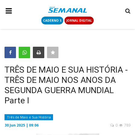
CADERNO S
JORNAL DIGITAL
PÁGINA INICIAL
NOTÍCIAS
COLUNISTAS
CONTATO
TRÊS DE MAIO E SUA HISTÓRIA -
LOGIN
TRÊS DE MAIO NOS ANOS DA
CADASTRAR
SEGUNDA GUERRA MUNDIAL
Parte I
CADERNO S
Três de Maio e Sua História
JORNAL DIGITAL
30 Jun 2025 | 09:06
0
789