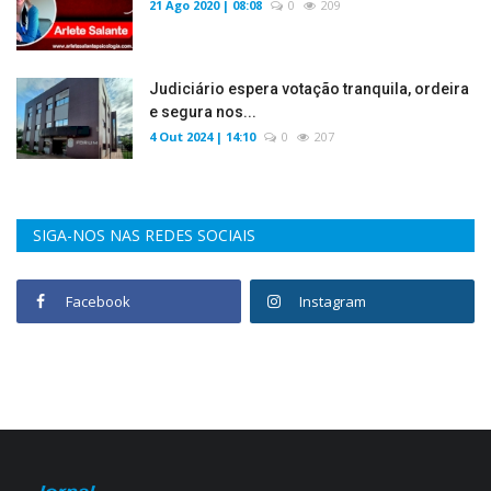
21 Ago 2020 | 08:08
0
209
Judiciário espera votação tranquila, ordeira
e segura nos...
4 Out 2024 | 14:10
0
207
SIGA-NOS NAS REDES SOCIAIS
Facebook
Instagram