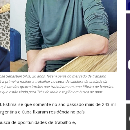
ose Sebastian Silva, 26 anos, fazem parte do mercado de trabalho
a primeira mulher a trabalhar no setor de caldeira da unidade da
tian, é um dos quatro irmãos que trabalham em uma fábrica de baterias.
 que estão vindo para Três de Maio e região em busca de opor
il. Estima-se que somente no ano passado mais de 243 mil
rgentina e Cuba fixaram residência no país.
usca de oportunidades de trabalho e,