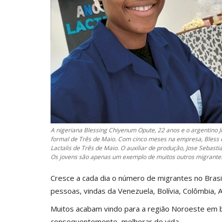
A nigeriana Blessing Chiyenum Opute, 22 anos e o argentino J
formal de Três de Maio. Com cinco meses na empresa, Bless é 
Lactalis de Três de Maio. O auxiliar de produção, Jose Sebas
Os jovens são apenas um exemplo de muitos outros migrantes
Cresce a cada dia o número de migrantes no Bras
pessoas, vindas da Venezuela, Bolívia, Colômbia, A
Muitos acabam vindo para a região Noroeste em b
consequentemente, melhorar de vida.