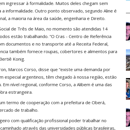
 em ingressar à formalidade. Muitos deles chegam sem
a a informalidade. Outro ponto observado, segundo Aline é
al, a maioria na área da saúde, engenharia e Direito.
Social de Três de Maio, no momento são atendidas 14
todos estão trabalhando. “O Cras - Centro de Referência
com documentos e no transporte até a Receita Federal,
rência também fornece roupas, cobertores e alimentos para
Bertiê Konig.
ron, Marcos Corso, disse que “existe uma demanda por
em especial argentinos, têm chegado à nossa região, estão
. Em nível regional, conforme Corso, a Alibem é uma das
ra estrangeira.
 um termo de cooperação com a prefeitura de Oberá,
mercado de trabalho.
eiro com qualificação profissional poder trabalhar no
encaminhado através das universidades públicas brasileiras,