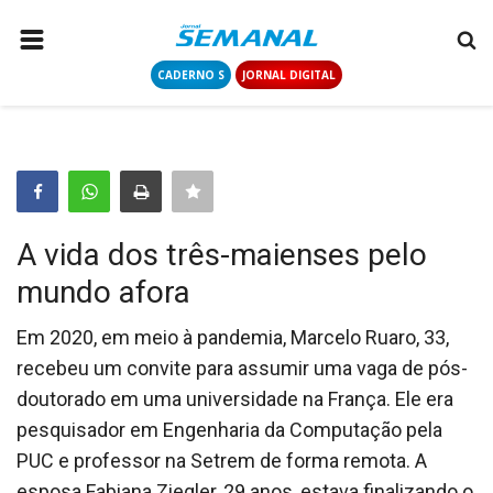
CADERNO S
JORNAL DIGITAL
PÁGINA INICIAL
NOTÍCIAS
COLUNISTAS
CONTATO
A vida dos três-maienses pelo
LOGIN
mundo afora
CADASTRAR
Em 2020, em meio à pandemia, Marcelo Ruaro, 33,
recebeu um convite para assumir uma vaga de pós-
CADERNO S
doutorado em uma universidade na França. Ele era
pesquisador em Engenharia da Computação pela
JORNAL DIGITAL
PUC e professor na Setrem de forma remota. A
esposa Fabiana Ziegler, 29 anos, estava finalizando o