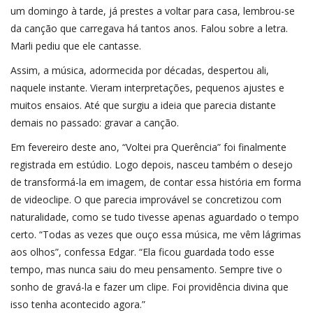
um domingo à tarde, já prestes a voltar para casa, lembrou-se
da canção que carregava há tantos anos. Falou sobre a letra.
Marli pediu que ele cantasse.
Assim, a música, adormecida por décadas, despertou ali,
naquele instante. Vieram interpretações, pequenos ajustes e
muitos ensaios. Até que surgiu a ideia que parecia distante
demais no passado: gravar a canção.
Em fevereiro deste ano, “Voltei pra Querência” foi finalmente
registrada em estúdio. Logo depois, nasceu também o desejo
de transformá-la em imagem, de contar essa história em forma
de videoclipe. O que parecia improvável se concretizou com
naturalidade, como se tudo tivesse apenas aguardado o tempo
certo. “Todas as vezes que ouço essa música, me vêm lágrimas
aos olhos”, confessa Edgar. “Ela ficou guardada todo esse
tempo, mas nunca saiu do meu pensamento. Sempre tive o
sonho de gravá-la e fazer um clipe. Foi providência divina que
isso tenha acontecido agora.”