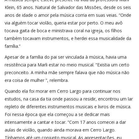
Klein, 65 anos. Natural de Salvador das Missões, desde os seis
anos de idade o amor pela música corria em suas veias. “Onde
via alguém tocar violão, queria estar por perto. O meu avô
tocava gaita de boca e ministrava coral na igreja, os filhos
também tocavam instrumentos, e herdei essa musicalidade da
família.”
Apesar de a família do pai ser vinculada à música, havia uma
resistência para Marli estar no meio musical. “Existia um certo
preconceito. A minha mãe sempre falava que não música não
era coisa de mulher ”, relembra.
Quando ela foi morar em Cerro Largo para continuar nos
estudos, na casa da tia onde passou a residir, encontrou um lar
repleto de diferentes instrumentos musicais e livros de música.
Foi nessa época que ela começou a se dedicar mais
intensamente a cantar e tocar. “Com 17 anos comecei a dar
aulas de violão, quando ainda morava em Cerro Largo.
Tínhamos até um conjunto musical. As apresentações, eu