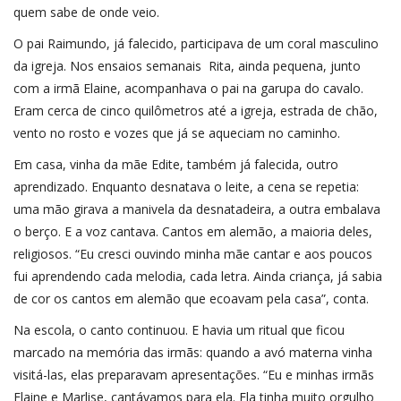
quem sabe de onde veio.
O pai Raimundo, já falecido, participava de um coral masculino
da igreja. Nos ensaios semanais Rita, ainda pequena, junto
com a irmã Elaine, acompanhava o pai na garupa do cavalo.
Eram cerca de cinco quilômetros até a igreja, estrada de chão,
vento no rosto e vozes que já se aqueciam no caminho.
Em casa, vinha da mãe Edite, também já falecida, outro
aprendizado. Enquanto desnatava o leite, a cena se repetia:
uma mão girava a manivela da desnatadeira, a outra embalava
o berço. E a voz cantava. Cantos em alemão, a maioria deles,
religiosos. “Eu cresci ouvindo minha mãe cantar e aos poucos
fui aprendendo cada melodia, cada letra. Ainda criança, já sabia
de cor os cantos em alemão que ecoavam pela casa”, conta.
Na escola, o canto continuou. E havia um ritual que ficou
marcado na memória das irmãs: quando a avó materna vinha
visitá-las, elas preparavam apresentações. “Eu e minhas irmãs
Elaine e Marlise, cantávamos para ela. Ela tinha muito orgulho