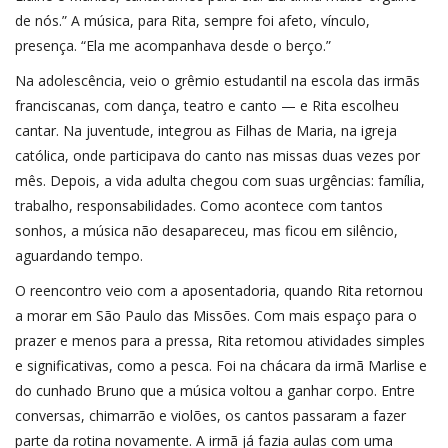
de nós.” A música, para Rita, sempre foi afeto, vínculo,
presença. “Ela me acompanhava desde o berço.”
Na adolescência, veio o grêmio estudantil na escola das irmãs
franciscanas, com dança, teatro e canto — e Rita escolheu
cantar. Na juventude, integrou as Filhas de Maria, na igreja
católica, onde participava do canto nas missas duas vezes por
mês. Depois, a vida adulta chegou com suas urgências: família,
trabalho, responsabilidades. Como acontece com tantos
sonhos, a música não desapareceu, mas ficou em silêncio,
aguardando tempo.
O reencontro veio com a aposentadoria, quando Rita retornou
a morar em São Paulo das Missões. Com mais espaço para o
prazer e menos para a pressa, Rita retomou atividades simples
e significativas, como a pesca. Foi na chácara da irmã Marlise e
do cunhado Bruno que a música voltou a ganhar corpo. Entre
conversas, chimarrão e violões, os cantos passaram a fazer
parte da rotina novamente. A irmã já fazia aulas com uma