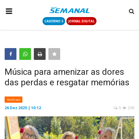
CADERNO S
JORNAL DIGITAL
PÁGINA INICIAL
NOTÍCIAS
COLUNISTAS
CONTATO
Música para amenizar as dores
LOGIN
das perdas e resgatar memórias
CADASTRAR
Notícias
CADERNO S
26 Dez 2025 | 10:12
0
299
JORNAL DIGITAL