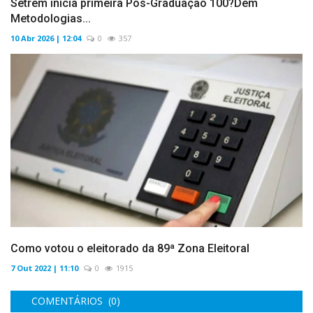
Setrem inicia primeira Pós-Graduação 100?Dem
Metodologias...
10 Abr 2026 | 12:04
0
357
Como votou o eleitorado da 89ª Zona Eleitoral
7 Out 2022 | 11:10
0
1915
COMENTÁRIOS (0)