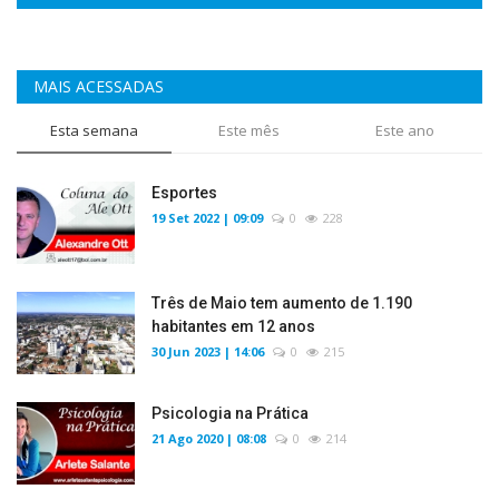
MAIS ACESSADAS
Esta semana
Este mês
Este ano
Esportes
19 Set 2022 | 09:09
0
228
Três de Maio tem aumento de 1.190
habitantes em 12 anos
30 Jun 2023 | 14:06
0
215
Psicologia na Prática
21 Ago 2020 | 08:08
0
214