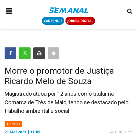
CADERNO S
JORNAL DIGITAL
PÁGINA INICIAL
NOTÍCIAS
COLUNISTAS
CONTATO
Morre o promotor de Justiça
LOGIN
Ricardo Melo de Souza
CADASTRAR
Magistrado atuou por 12 anos como titular na
Comarca de Três de Maio, tendo se destacado pelo
CADERNO S
trabalho ambiental e social
JORNAL DIGITAL
Notícias
21 Mai 2021 | 11:05
0
9156