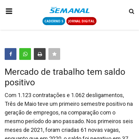
CADERNO S
JORNAL DIGITAL
PÁGINA INICIAL
NOTÍCIAS
COLUNISTAS
CONTATO
Mercado de trabalho tem saldo
LOGIN
positivo
CADASTRAR
Com 1.123 contratações e 1.062 desligamentos,
Três de Maio teve um primeiro semestre positivo na
CADERNO S
geração de empregos, na comparação com o
mesmo período do ano passado. Nos primeiros seis
JORNAL DIGITAL
meses de 2021, foram criadas 61 novas vagas,
enquanto que em 2020, o saldo foi negativo em 37