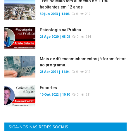
Três de Maio tem aumento de 1.190
habitantes em 12 anos
30 Jun 2023 | 14:06
0
217
Psicologia na Prática
21 Ago 2020 | 08:08
0
214
Mais de 40 encaminhamentos já foram feitos
ao programa...
23 Abr 2021 | 11:04
0
212
Esportes
10 Out 2022 | 10:10
0
211
SIGA-NOS NAS REDES SOCIAIS