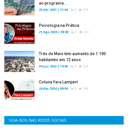
ao programa...
23 Abr 2021 | 11:04
0
213
Psicologia na Prática
21 Ago 2020 | 08:08
0
210
Três de Maio tem aumento de 1.190
habitantes em 12 anos
30 Jun 2023 | 14:06
0
210
Coluna Yara Lampert
29 Abr 2024 | 09:04
0
209
SIGA-NOS NAS REDES SOCIAIS