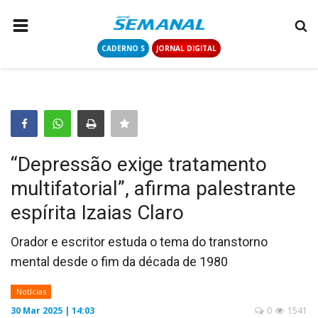
CADERNO S
JORNAL DIGITAL
PÁGINA INICIAL
NOTÍCIAS
COLUNISTAS
CONTATO
“Depressão exige tratamento
LOGIN
multifatorial”, afirma palestrante
CADASTRAR
espírita Izaias Claro
CADERNO S
Orador e escritor estuda o tema do transtorno
mental desde o fim da década de 1980
JORNAL DIGITAL
Notícias
30 Mar 2025 | 14:03
0
1541