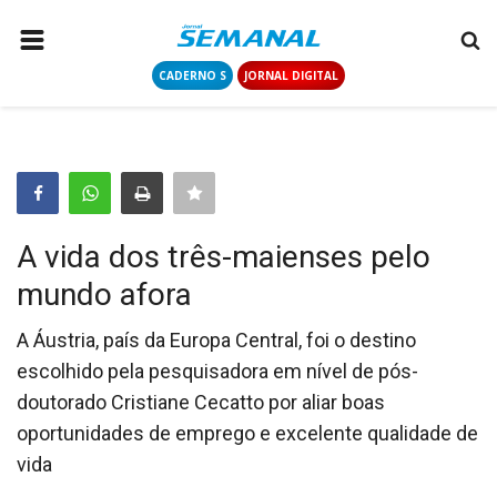
CADERNO S
JORNAL DIGITAL
PÁGINA INICIAL
NOTÍCIAS
COLUNISTAS
CONTATO
A vida dos três-maienses pelo
LOGIN
mundo afora
CADASTRAR
A Áustria, país da Europa Central, foi o destino
escolhido pela pesquisadora em nível de pós-
CADERNO S
doutorado Cristiane Cecatto por aliar boas
oportunidades de emprego e excelente qualidade de
JORNAL DIGITAL
vida