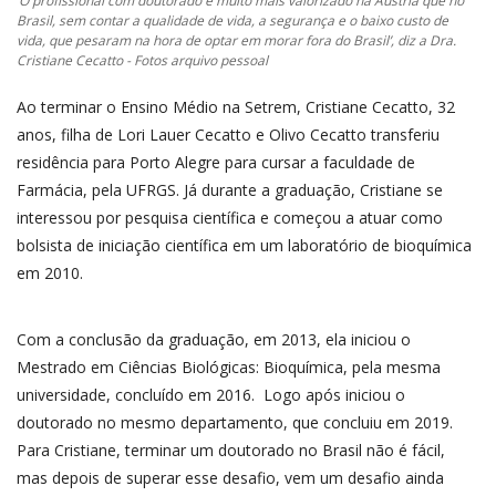
‘O profissional com doutorado é muito mais valorizado na Áustria que no
Brasil, sem contar a qualidade de vida, a segurança e o baixo custo de
vida, que pesaram na hora de optar em morar fora do Brasil’, diz a Dra.
Cristiane Cecatto - Fotos arquivo pessoal
Ao terminar o Ensino Médio na Setrem, Cristiane Cecatto, 32
anos, filha de Lori Lauer Cecatto e Olivo Cecatto transferiu
residência para Porto Alegre para cursar a faculdade de
Farmácia, pela UFRGS. Já durante a graduação, Cristiane se
interessou por pesquisa científica e começou a atuar como
bolsista de iniciação científica em um laboratório de bioquímica
em 2010.
Com a conclusão da graduação, em 2013, ela iniciou o
Mestrado em Ciências Biológicas: Bioquímica, pela mesma
universidade, concluído em 2016. Logo após iniciou o
doutorado no mesmo departamento, que concluiu em 2019.
Para Cristiane, terminar um doutorado no Brasil não é fácil,
mas depois de superar esse desafio, vem um desafio ainda