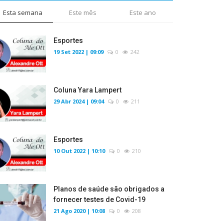
Esta semana
Este mês
Este ano
Esportes
19 Set 2022 | 09:09
0
242
Coluna Yara Lampert
29 Abr 2024 | 09:04
0
211
Esportes
10 Out 2022 | 10:10
0
210
Planos de saúde são obrigados a
fornecer testes de Covid-19
21 Ago 2020 | 10:08
0
208