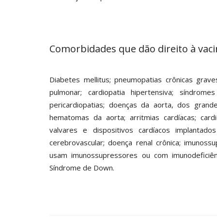
Comorbidades que dão direito à vac
Diabetes mellitus; pneumopatias crônicas graves;
pulmonar; cardiopatia hipertensiva; síndromes
pericardiopatias; doenças da aorta, dos grand
hematomas da aorta; arritmias cardíacas; card
valvares e dispositivos cardíacos implantado
cerebrovascular; doença renal crônica; imunoss
usam imunossupressores ou com imunodeficiênc
Síndrome de Down.