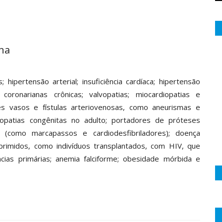
ina
 hipertensão arterial; insuficiência cardíaca; hipertensão
 coronarianas crônicas; valvopatias; miocardiopatias e
es vasos e fístulas arteriovenosas, como aneurismas e
iopatias congênitas no adulto; portadores de próteses
s (como marcapassos e cardiodesfibriladores); doença
uprimidos, como indivíduos transplantados, com HIV, que
ias primárias; anemia falciforme; obesidade mórbida e