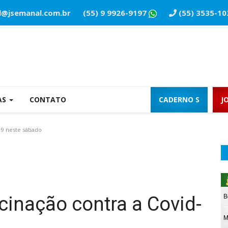
l@jsemanal.com.br
(55) 9 9926-9197
(55) 3535-10
AS
CONTATO
CADERNO S
J
19 neste sábado
cinação contra a Covid-