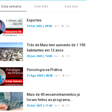
Esta semana
Este mês
Este ano
Esportes
19 Set 2022 | 09:09
0
226
Três de Maio tem aumento de 1.190
habitantes em 12 anos
30 Jun 2023 | 14:06
0
213
Psicologia na Prática
21 Ago 2020 | 08:08
0
211
Mais de 40 encaminhamentos já
foram feitos ao programa...
23 Abr 2021 | 11:04
0
211