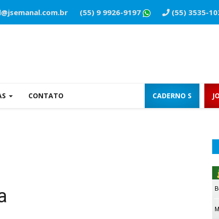
l@jsemanal.com.br
(55) 9 9926-9197
(55) 3535-10
AS
CONTATO
CADERNO S
J
a