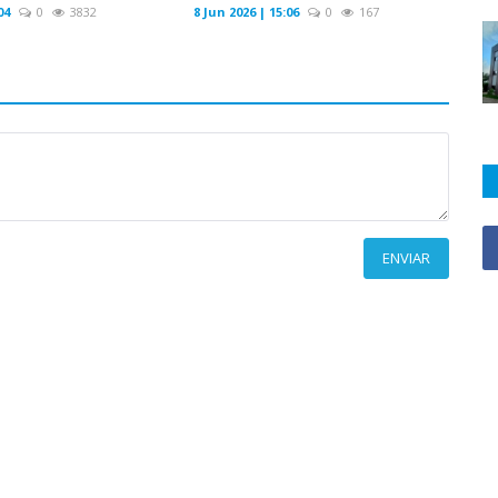
04
0
3832
8 Jun 2026 | 15:06
0
167
ENVIAR