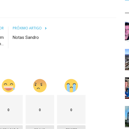
OR
PRÓXIMO ARTIGO
am
Notas Sandro
..
0
0
0