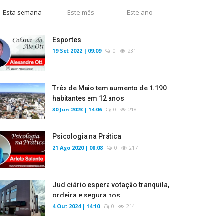
Esta semana
Este mês
Este ano
Esportes
19 Set 2022 | 09:09
0
231
Três de Maio tem aumento de 1.190
habitantes em 12 anos
30 Jun 2023 | 14:06
0
218
Psicologia na Prática
21 Ago 2020 | 08:08
0
217
Judiciário espera votação tranquila,
ordeira e segura nos...
4 Out 2024 | 14:10
0
214