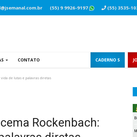
l@jsemanal.com.br
(55) 9 9926-9197
(55) 3535-10
AS
CONTATO
CADERNO S
J
a de lutas e palavras diretas
acema Rockenbach: