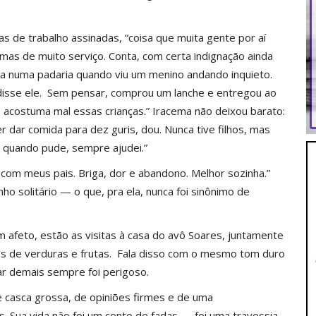
ras de trabalho assinadas, “coisa que muita gente por aí
mas de muito serviço. Conta, com certa indignação ainda
va numa padaria quando viu um menino andando inquieto.
 disse ele. Sem pensar, comprou um lanche e entregou ao
ê acostuma mal essas crianças.” Iracema não deixou barato:
er dar comida para dez guris, dou. Nunca tive filhos, mas
 quando pude, sempre ajudei.”
 com meus pais. Briga, dor e abandono. Melhor sozinha.”
o solitário — o que, pra ela, nunca foi sinônimo de
afeto, estão as visitas à casa do avô Soares, juntamente
s de verduras e frutas. Fala disso com o mesmo tom duro
ar demais sempre foi perigoso.
de casca grossa, de opiniões firmes e de uma
 Sua vida não foi um conto de fadas — foi uma travessia