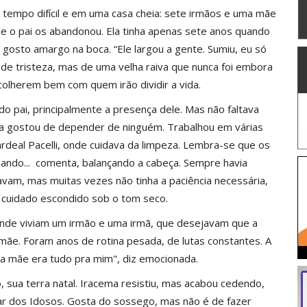
tempo difícil e em uma casa cheia: sete irmãos e uma mãe
e o pai os abandonou. Ela tinha apenas sete anos quando
 gosto amargo na boca. “Ele largou a gente. Sumiu, eu só
 de tristeza, mas de uma velha raiva que nunca foi embora
colherem bem com quem irão dividir a vida.
o do pai, principalmente a presença dele. Mas não faltava
nca gostou de depender de ninguém. Trabalhou em várias
ardeal Pacelli, onde cuidava da limpeza. Lembra-se que os
eando... comenta, balançando a cabeça. Sempre havia
vam, mas muitas vezes não tinha a paciência necessária,
 cuidado escondido sob o tom seco.
onde viviam um irmão e uma irmã, que desejavam que a
a mãe. Foram anos de rotina pesada, de lutas constantes. A
a mãe era tudo pra mim", diz emocionada.
 sua terra natal. Iracema resistiu, mas acabou cedendo,
ar dos Idosos. Gosta do sossego, mas não é de fazer