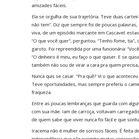
amizades fáceis.
Ela se orgulha de sua trajetória. Teve duas cartei
não tem”. Diz que sempre foi de poucas palavras, 
viva, de um episódio marcante em Cascavel: esta
“O que você quer”, perguntou. “Tenho fome, tia",
garoto. Foi repreendida por uma funcionária: “Voc
“O dinheiro é meu, eu faço o que quiser. E se quis
também não sou de virar a cara pra quem precisa,
Nunca quis se casar. “Pra quê? Vi o que aconteceu
Teve oportunidades, mas sempre preferiu o caminh
fraqueza.
Entre as poucas lembranças que guarda com algum 
com sua mãe. Iam de carroça, voltavam carregado
de quem sabe que viver nunca foi fácil e que sonh
Iracema não é mulher de sorrisos fáceis. É feita 
independência que não permite muitas concessões.