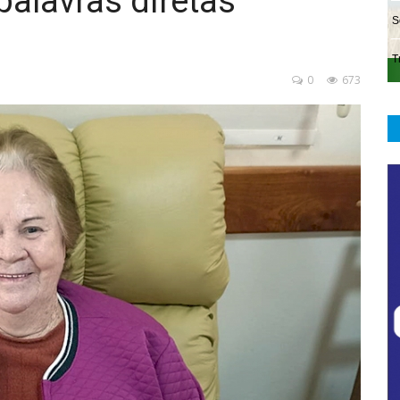
palavras diretas
0
673