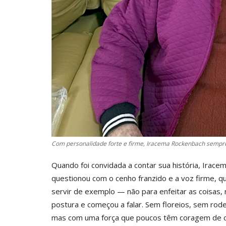
Com personalidade forte e firme, Iracema Rockenbach sempre 
Quando foi convidada a contar sua história, Irace
questionou com o cenho franzido e a voz firme, qu
servir de exemplo — não para enfeitar as coisas,
postura e começou a falar. Sem floreios, sem rodei
mas com uma força que poucos têm coragem de c