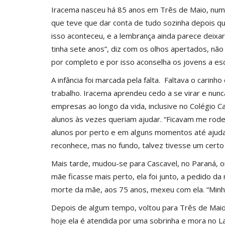
Iracema nasceu há 85 anos em Três de Maio, num 
que teve que dar conta de tudo sozinha depois qu
isso aconteceu, e a lembrança ainda parece deixar
tinha sete anos”, diz com os olhos apertados, não
por completo e por isso aconselha os jovens a es
A infância foi marcada pela falta. Faltava o carinh
trabalho. Iracema aprendeu cedo a se virar e nu
empresas ao longo da vida, inclusive no Colégio C
alunos às vezes queriam ajudar. “Ficavam me rod
alunos por perto e em alguns momentos até ajuda
reconhece, mas no fundo, talvez tivesse um certo
Mais tarde, mudou-se para Cascavel, no Paraná, 
mãe ficasse mais perto, ela foi junto, a pedido d
morte da mãe, aos 75 anos, mexeu com ela. “Minh
Depois de algum tempo, voltou para Três de Maio,
hoje ela é atendida por uma sobrinha e mora no L