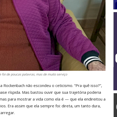
foi de poucas palavras, mas de muito serviço
ma Rockenbach não escondeu o ceticismo. “Pra quê isso?”,
ase ríspida. Mas bastou ouvir que sua trajetória poderia
 mas para mostrar a vida como ela é — que ela endireitou a
os. Era assim que ela sempre foi: direta, um tanto dura,
arregar.