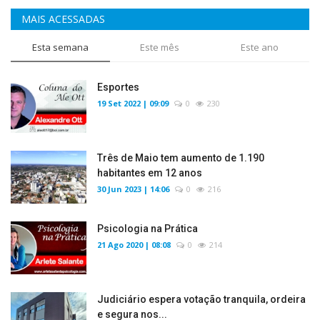
MAIS ACESSADAS
Esta semana
Este mês
Este ano
Esportes
19 Set 2022 | 09:09
0
230
Três de Maio tem aumento de 1.190
habitantes em 12 anos
30 Jun 2023 | 14:06
0
216
Psicologia na Prática
21 Ago 2020 | 08:08
0
214
Judiciário espera votação tranquila, ordeira
e segura nos...