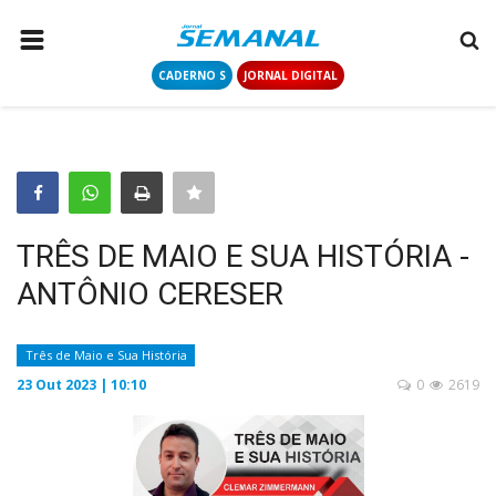
CADERNO S
JORNAL DIGITAL
PÁGINA INICIAL
NOTÍCIAS
COLUNISTAS
CONTATO
TRÊS DE MAIO E SUA HISTÓRIA -
LOGIN
ANTÔNIO CERESER
CADASTRAR
Três de Maio e Sua História
CADERNO S
23 Out 2023 | 10:10
0
2619
JORNAL DIGITAL