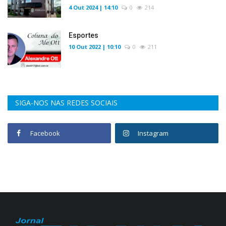
4 Out 2024 | 14:10
0
214
Esportes
10 Out 2022 | 10:10
0
211
SIGA-NOS NAS REDES SOCIAIS
Facebook
Instagram